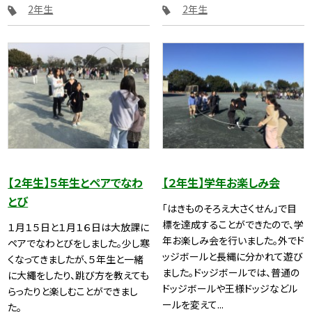
2年生
2年生
【２年生】５年生とペアでなわ
【２年生】学年お楽しみ会
とび
「はきものそろえ大さくせん」で目
標を達成することができたので、学
１月１５日と１月１６日は大放課に
年お楽しみ会を行いました。外でド
ペアでなわとびをしました。少し寒
ッジボールと長縄に分かれて遊び
くなってきましたが、５年生と一緒
ました。ドッジボールでは、普通の
に大繩をしたり、跳び方を教えても
ドッジボールや王様ドッジなどル
らったりと楽しむことができまし
ールを変えて...
た。