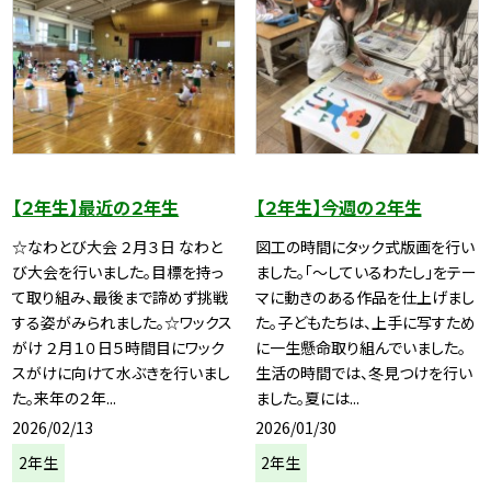
【２年生】最近の２年生
【２年生】今週の２年生
☆なわとび大会 ２月３日 なわと
図工の時間にタック式版画を行い
び大会を行いました。目標を持っ
ました。「～しているわたし」をテー
て取り組み、最後まで諦めず挑戦
マに動きのある作品を仕上げまし
する姿がみられました。☆ワックス
た。子どもたちは、上手に写すため
がけ ２月１０日５時間目にワック
に一生懸命取り組んでいました。
スがけに向けて水ぶきを行いまし
生活の時間では、冬見つけを行い
た。来年の２年...
ました。夏には...
2026/02/13
2026/01/30
2年生
2年生