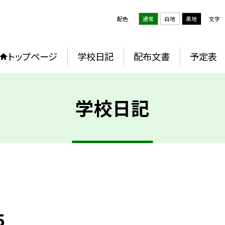
配色
通常
白地
黒地
文字
トップページ
学校日記
配布文書
予定表
学校日記
５