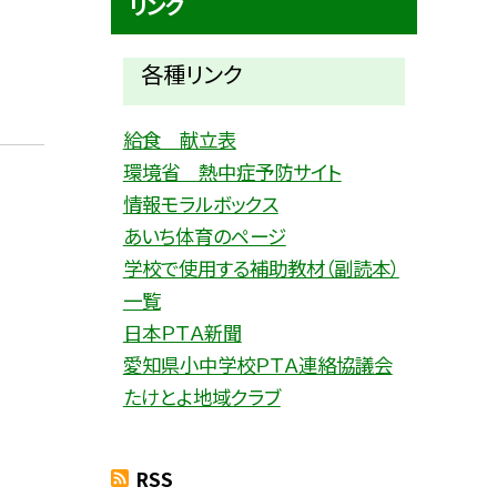
リンク
各種リ
ンク
給食 献立表
環境省 熱中症予防サイト
情報モラルボックス
あいち体育のページ
学校で使用する補助教材（副読本）
一覧
日本ＰＴＡ新聞
愛知県小中学校ＰＴＡ連絡協議会
たけとよ地域クラブ
RSS