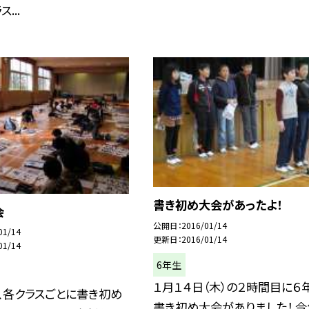
...
書き初め大会があったよ！
会
公開日
2016/01/14
01/14
更新日
2016/01/14
01/14
6年生
１月１４日（木）の２時間目に６
、各クラスごとに書き初め
書き初め大会がありました！ 今