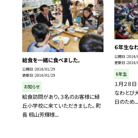
６年生な
公開日
2016/
給食を一緒に食べました。
更新日
2016/
公開日
2016/01/29
6年生
更新日
2016/01/29
１月２８日
お知らせ
なわとび大
給食訪問があり，３名のお客様に緑
日のため..
丘小学校に来ていただきました。 町
長 籾山芳輝様...