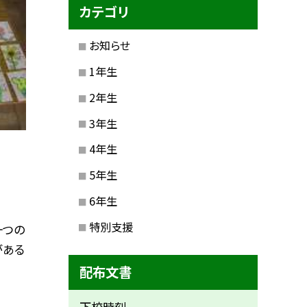
カテゴリ
お知らせ
1年生
2年生
3年生
4年生
5年生
6年生
特別支援
一つの
がある
配布文書
下校時刻