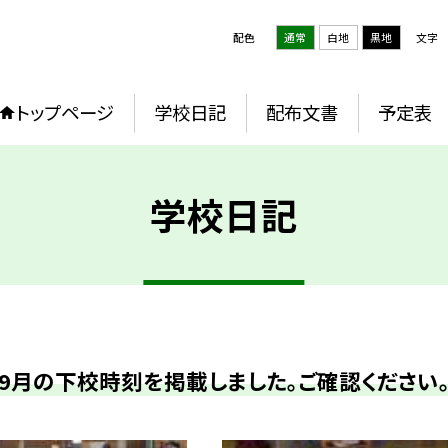
配色
通常
白地
黒地
文字
トップページ
学校日記
配布文書
予定表
学校日記
9月の下校時刻を掲載しました。ご確認ください