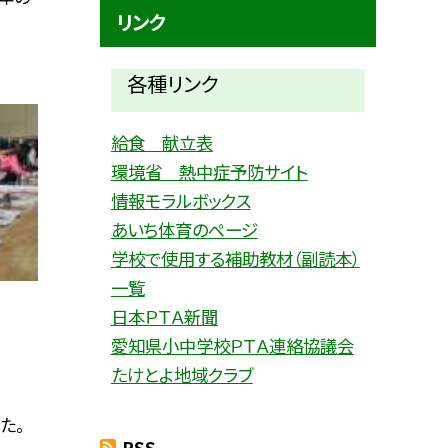
リンク
各種リ
ンク
給食 献立表
環境省 熱中症予防サイト
情報モラルボックス
あいち体育のページ
学校で使用する補助教材（副読本）
一覧
日本ＰＴＡ新聞
愛知県小中学校ＰＴＡ連絡協議会
たけとよ地域クラブ
た。
RSS