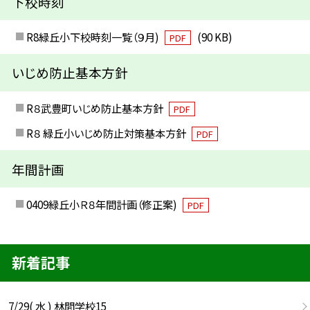
下校時刻
R8緑丘小下校時刻一覧（９月)
(90 KB)
PDF
いじめ防止基本方針
R８武豊町いじめ防止基本方針
PDF
R８ 緑丘小いじめ防止対策基本方針
PDF
年間計画
0409緑丘小Ｒ８年間計画（修正案)
PDF
新着記事
7/29( 水 ) 林間学校15