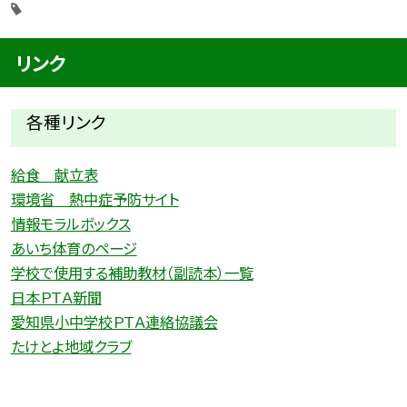
リンク
各種リ
ンク
給食 献立表
環境省 熱中症予防サイト
情報モラルボックス
あいち体育のページ
学校で使用する補助教材（副読本）一覧
日本ＰＴＡ新聞
愛知県小中学校ＰＴＡ連絡協議会
たけとよ地域クラブ